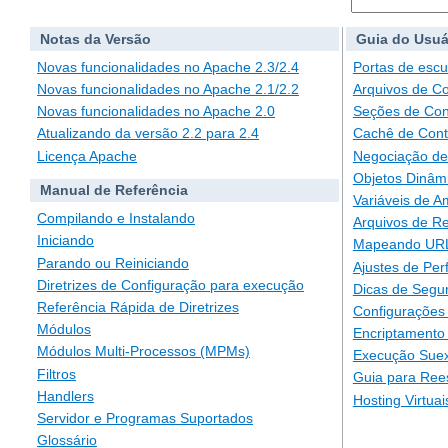
Notas da Versão
Guia do Usuá
Novas funcionalidades no Apache 2.3/2.4
Portas de escu
Novas funcionalidades no Apache 2.1/2.2
Arquivos de C
Novas funcionalidades no Apache 2.0
Seções de Con
Atualizando da versão 2.2 para 2.4
Cachê de Con
Licença Apache
Negociação de
Objetos Dinâm
Manual de Referência
Variáveis de A
Compilando e Instalando
Arquivos de Re
Iniciando
Mapeando URLs
Parando ou Reiniciando
Ajustes de Pe
Diretrizes de Configuração para execução
Dicas de Segu
Referência Rápida de Diretrizes
Configurações 
Módulos
Encriptamento
Módulos Multi-Processos (MPMs)
Execução Suex
Filtros
Guia para Ree
Handlers
Hosting Virtuai
Servidor e Programas Suportados
Glossário